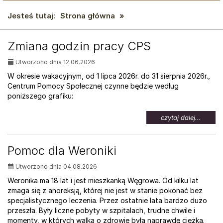
Jesteś tutaj:
Strona główna
»
AKTUALNOŚCI:
Zmiana godzin pracy CPS
Utworzono dnia 12.06.2026
W okresie wakacyjnym, od 1 lipca 2026r. do 31 sierpnia 2026r.,
Centrum Pomocy Społecznej czynne będzie według
poniższego grafiku:
na
czytaj dalej...
temat:
Zmian
godzin
Pomoc dla Weroniki
pracy
CPS
Utworzono dnia 04.08.2026
Weronika ma 18 lat i jest mieszkanką Węgrowa. Od kilku lat
zmaga się z anoreksją, której nie jest w stanie pokonać bez
specjalistycznego leczenia. Przez ostatnie lata bardzo dużo
przeszła. Były liczne pobyty w szpitalach, trudne chwile i
momenty, w których walka o zdrowie była naprawdę ciężka.