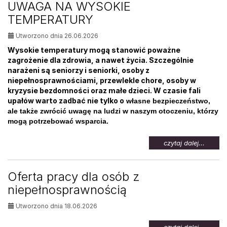
UWAGA NA WYSOKIE
osób
TEMPERATURY
bezrob
Utworzono dnia 26.06.2026
Wysokie temperatury mogą stanowić poważne
zagrożenie dla zdrowia, a nawet życia. Szczególnie
narażeni są seniorzy i seniorki, osoby z
niepełnosprawnościami, przewlekle chore, osoby w
kryzysie bezdomności oraz małe dzieci. W czasie fali
upałów warto zadbać nie tylko o
własne bezpieczeństwo,
ale także zwrócić uwagę na ludzi w naszym otoczeniu, którzy
mogą potrzebować wsparcia.
na
czytaj dalej...
temat:
UWAG
NA
Oferta pracy dla osób z
WYSOK
niepełnosprawnością
TEMPE
Utworzono dnia 18.06.2026
na