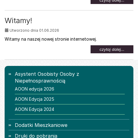
czytaj dalej...
temat:
Oferta
pracy
Witamy!
dla
osób
Utworzono dnia 01.06.2026
z
niepeł
Witamy na naszej nowej stronie internetowej.
na
czytaj dalej...
temat:
Witamy
Menu
Asystent Osobisty Osoby z
Niepełnosprawnością
AOON edycja 2026
AOON Edycja 2025
AOON Edycja 2024
Dodatki Mieszkaniowe
Druki do pobrania