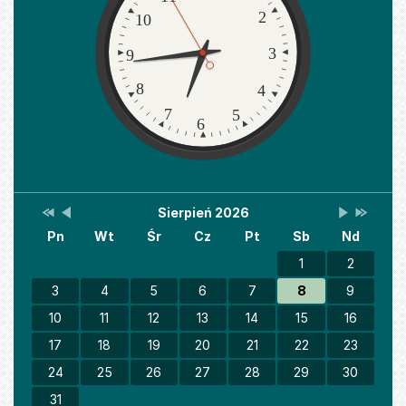
2
10
3
9
8
4
7
5
6
Przestaw
Przestaw
Lista
Brak
Przestaw
Przesta
Sierpień 2026
Kalendarz
datę
datę
wydarzeń
wydarzeń
datę
datę
Pn
Wt
Śr
Cz
Pt
Sb
Nd
na
na
w
w
na
na
Sierpień
Lipiec
miesiącu
tym
Wrzesień
Sierpień
2025
2026
miesiącu.
2026
2027
1
2
3
4
5
6
7
8
9
10
11
12
13
14
15
16
17
18
19
20
21
22
23
24
25
26
27
28
29
30
31