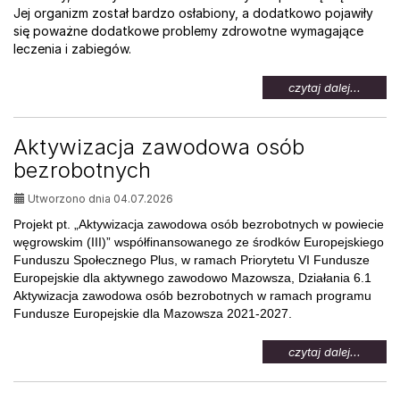
Jej organizm został bardzo osłabiony, a dodatkowo pojawiły
się poważne dodatkowe problemy zdrowotne wymagające
leczenia i zabiegów.
na
czytaj dalej...
temat:
Pomoc
dla
Aktywizacja zawodowa osób
Weroni
bezrobotnych
Utworzono dnia 04.07.2026
Projekt pt. „Aktywizacja zawodowa osób bezrobotnych w powiecie
węgrowskim (III)” współfinansowanego ze środków Europejskiego
Funduszu Społecznego Plus, w ramach Priorytetu VI Fundusze
Europejskie dla aktywnego zawodowo Mazowsza, Działania 6.1
Aktywizacja zawodowa osób bezrobotnych w ramach programu
Fundusze Europejskie dla Mazowsza 2021-2027.
na
czytaj dalej...
temat:
Aktywi
zawod