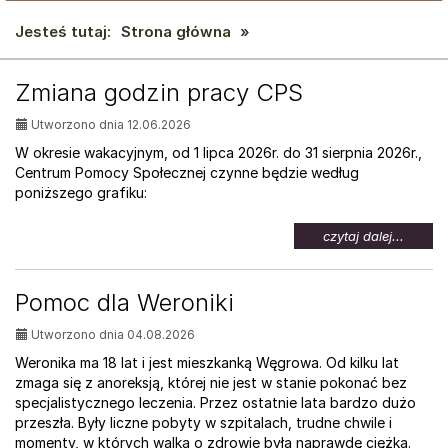
Jesteś tutaj:
Strona główna
»
AKTUALNOŚCI:
Zmiana godzin pracy CPS
Utworzono dnia 12.06.2026
W okresie wakacyjnym, od 1 lipca 2026r. do 31 sierpnia 2026r.,
Centrum Pomocy Społecznej czynne będzie według
poniższego grafiku:
na
czytaj dalej...
temat:
Zmian
godzin
Pomoc dla Weroniki
pracy
CPS
Utworzono dnia 04.08.2026
Weronika ma 18 lat i jest mieszkanką Węgrowa. Od kilku lat
zmaga się z anoreksją, której nie jest w stanie pokonać bez
specjalistycznego leczenia. Przez ostatnie lata bardzo dużo
przeszła. Były liczne pobyty w szpitalach, trudne chwile i
momenty, w których walka o zdrowie była naprawdę ciężka.