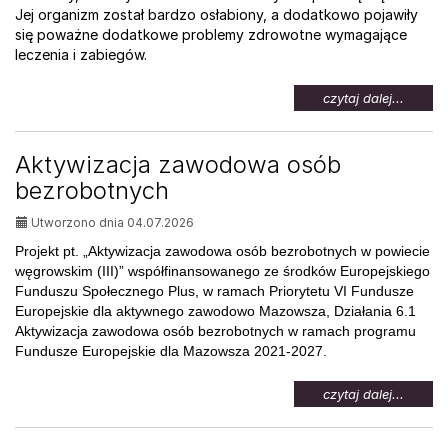
Jej organizm został bardzo osłabiony, a dodatkowo pojawiły
się poważne dodatkowe problemy zdrowotne wymagające
leczenia i zabiegów.
na
czytaj dalej...
temat:
Pomoc
dla
Aktywizacja zawodowa osób
Weroni
bezrobotnych
Utworzono dnia 04.07.2026
Projekt pt. „Aktywizacja zawodowa osób bezrobotnych w powiecie
węgrowskim (III)” współfinansowanego ze środków Europejskiego
Funduszu Społecznego Plus, w ramach Priorytetu VI Fundusze
Europejskie dla aktywnego zawodowo Mazowsza, Działania 6.1
Aktywizacja zawodowa osób bezrobotnych w ramach programu
Fundusze Europejskie dla Mazowsza 2021-2027.
na
czytaj dalej...
temat:
Aktywi
zawod