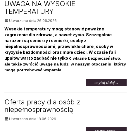
UWAGA NA WYSOKIE
osób
TEMPERATURY
bezrob
Utworzono dnia 26.06.2026
Wysokie temperatury mogą stanowić poważne
zagrożenie dla zdrowia, a nawet życia. Szczególnie
narażeni są seniorzy i seniorki, osoby z
niepełnosprawnościami, przewlekle chore, osoby w
kryzysie bezdomności oraz małe dzieci. W czasie fali
upałów warto zadbać nie tylko o
własne bezpieczeństwo,
ale także zwrócić uwagę na ludzi w naszym otoczeniu, którzy
mogą potrzebować wsparcia.
na
czytaj dalej...
temat:
UWAG
NA
Oferta pracy dla osób z
WYSOK
niepełnosprawnością
TEMPE
Utworzono dnia 18.06.2026
na