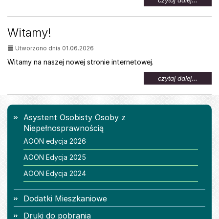
czytaj dalej...
temat:
Oferta
pracy
Witamy!
dla
osób
Utworzono dnia 01.06.2026
z
niepeł
Witamy na naszej nowej stronie internetowej.
na
czytaj dalej...
temat:
Witamy
Menu
Asystent Osobisty Osoby z
Niepełnosprawnością
AOON edycja 2026
AOON Edycja 2025
AOON Edycja 2024
Dodatki Mieszkaniowe
Druki do pobrania