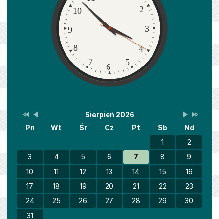
2
10
3
9
8
4
7
5
6
Przestaw
Przestaw
Lista
Brak
Przestaw
Przesta
Sierpień 2026
Kalendarz
datę
datę
wydarzeń
wydarzeń
datę
datę
Pn
Wt
Śr
Cz
Pt
Sb
Nd
na
na
w
w
na
na
Sierpień
Lipiec
miesiącu
tym
Wrzesień
Sierpień
2025
2026
miesiącu.
2026
2027
1
2
3
4
5
6
7
8
9
10
11
12
13
14
15
16
17
18
19
20
21
22
23
24
25
26
27
28
29
30
31