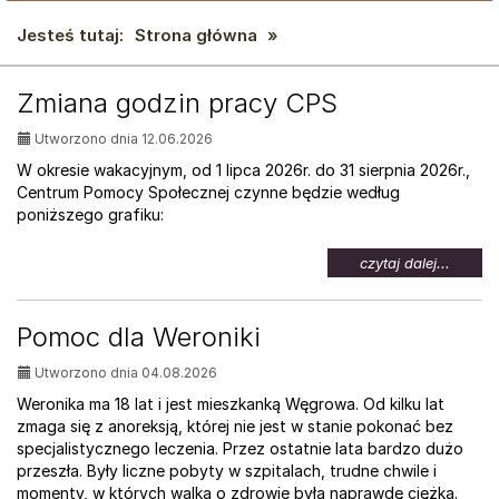
Jesteś tutaj:
Strona główna
»
AKTUALNOŚCI:
Zmiana godzin pracy CPS
Utworzono dnia 12.06.2026
W okresie wakacyjnym, od 1 lipca 2026r. do 31 sierpnia 2026r.,
Centrum Pomocy Społecznej czynne będzie według
poniższego grafiku:
na
czytaj dalej...
temat:
Zmian
godzin
Pomoc dla Weroniki
pracy
CPS
Utworzono dnia 04.08.2026
Weronika ma 18 lat i jest mieszkanką Węgrowa. Od kilku lat
zmaga się z anoreksją, której nie jest w stanie pokonać bez
specjalistycznego leczenia. Przez ostatnie lata bardzo dużo
przeszła. Były liczne pobyty w szpitalach, trudne chwile i
momenty, w których walka o zdrowie była naprawdę ciężka.