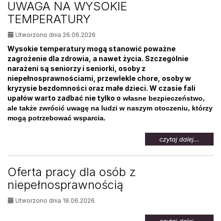
UWAGA NA WYSOKIE
osób
TEMPERATURY
bezrob
Utworzono dnia 26.06.2026
Wysokie temperatury mogą stanowić poważne
zagrożenie dla zdrowia, a nawet życia. Szczególnie
narażeni są seniorzy i seniorki, osoby z
niepełnosprawnościami, przewlekle chore, osoby w
kryzysie bezdomności oraz małe dzieci. W czasie fali
upałów warto zadbać nie tylko o
własne bezpieczeństwo,
ale także zwrócić uwagę na ludzi w naszym otoczeniu, którzy
mogą potrzebować wsparcia.
na
czytaj dalej...
temat:
UWAG
NA
Oferta pracy dla osób z
WYSOK
niepełnosprawnością
TEMPE
Utworzono dnia 18.06.2026
na