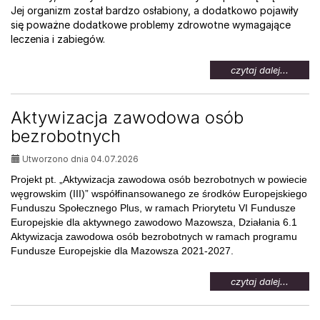
Jej organizm został bardzo osłabiony, a dodatkowo pojawiły
się poważne dodatkowe problemy zdrowotne wymagające
leczenia i zabiegów.
na
czytaj dalej...
temat:
Pomoc
dla
Aktywizacja zawodowa osób
Weroni
bezrobotnych
Utworzono dnia 04.07.2026
Projekt pt. „Aktywizacja zawodowa osób bezrobotnych w powiecie
węgrowskim (III)” współfinansowanego ze środków Europejskiego
Funduszu Społecznego Plus, w ramach Priorytetu VI Fundusze
Europejskie dla aktywnego zawodowo Mazowsza, Działania 6.1
Aktywizacja zawodowa osób bezrobotnych w ramach programu
Fundusze Europejskie dla Mazowsza 2021-2027.
na
czytaj dalej...
temat:
Aktywi
zawod