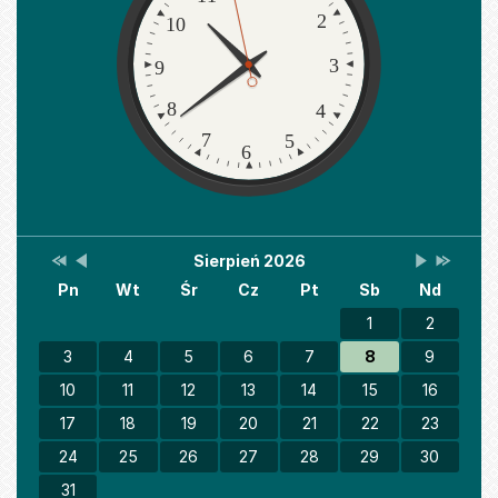
2
10
3
9
8
4
7
5
6
Przestaw
Przestaw
Lista
Brak
Przestaw
Przesta
Sierpień 2026
Kalendarz
datę
datę
wydarzeń
wydarzeń
datę
datę
Pn
Wt
Śr
Cz
Pt
Sb
Nd
na
na
w
w
na
na
Sierpień
Lipiec
miesiącu
tym
Wrzesień
Sierpień
2025
2026
miesiącu.
2026
2027
1
2
3
4
5
6
7
8
9
10
11
12
13
14
15
16
17
18
19
20
21
22
23
24
25
26
27
28
29
30
31