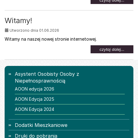
czytaj dalej...
temat:
Oferta
pracy
Witamy!
dla
osób
Utworzono dnia 01.06.2026
z
niepeł
Witamy na naszej nowej stronie internetowej.
na
czytaj dalej...
temat:
Witamy
Menu
Asystent Osobisty Osoby z
Niepełnosprawnością
AOON edycja 2026
AOON Edycja 2025
AOON Edycja 2024
Dodatki Mieszkaniowe
Druki do pobrania