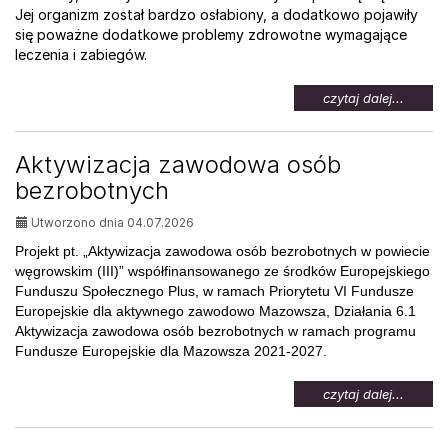
Jej organizm został bardzo osłabiony, a dodatkowo pojawiły
się poważne dodatkowe problemy zdrowotne wymagające
leczenia i zabiegów.
na
czytaj dalej...
temat:
Pomoc
dla
Aktywizacja zawodowa osób
Weroni
bezrobotnych
Utworzono dnia 04.07.2026
Projekt pt. „Aktywizacja zawodowa osób bezrobotnych w powiecie
węgrowskim (III)” współfinansowanego ze środków Europejskiego
Funduszu Społecznego Plus, w ramach Priorytetu VI Fundusze
Europejskie dla aktywnego zawodowo Mazowsza, Działania 6.1
Aktywizacja zawodowa osób bezrobotnych w ramach programu
Fundusze Europejskie dla Mazowsza 2021-2027.
na
czytaj dalej...
temat:
Aktywi
zawod