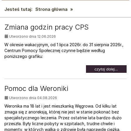
Jesteś tutaj:
Strona główna
»
AKTUALNOŚCI:
Zmiana godzin pracy CPS
Utworzono dnia 12.06.2026
W okresie wakacyjnym, od 1 lipca 2026r. do 31 sierpnia 2026r.,
Centrum Pomocy Społecznej czynne będzie według
poniższego grafiku:
na
czytaj dalej...
temat:
Zmian
godzin
Pomoc dla Weroniki
pracy
CPS
Utworzono dnia 04.08.2026
Weronika ma 18 lat i jest mieszkanką Węgrowa. Od kilku lat
zmaga się z anoreksją, której nie jest w stanie pokonać bez
specjalistycznego leczenia. Przez ostatnie lata bardzo dużo
przeszła. Były liczne pobyty w szpitalach, trudne chwile i
momenty, w których walka o zdrowie była naprawdę ciężka.