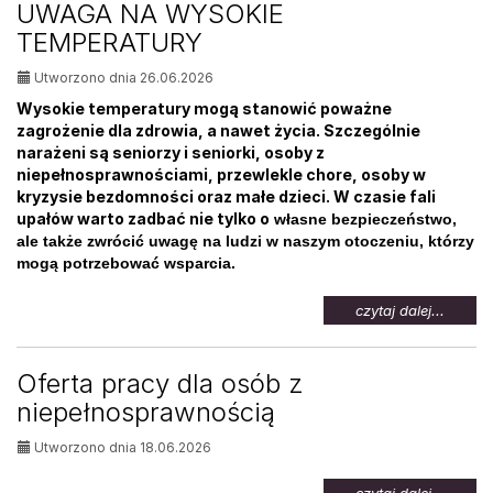
UWAGA NA WYSOKIE
osób
TEMPERATURY
bezrob
Utworzono dnia 26.06.2026
Wysokie temperatury mogą stanowić poważne
zagrożenie dla zdrowia, a nawet życia. Szczególnie
narażeni są seniorzy i seniorki, osoby z
niepełnosprawnościami, przewlekle chore, osoby w
kryzysie bezdomności oraz małe dzieci. W czasie fali
upałów warto zadbać nie tylko o
własne bezpieczeństwo,
ale także zwrócić uwagę na ludzi w naszym otoczeniu, którzy
mogą potrzebować wsparcia.
na
czytaj dalej...
temat:
UWAG
NA
Oferta pracy dla osób z
WYSOK
niepełnosprawnością
TEMPE
Utworzono dnia 18.06.2026
na