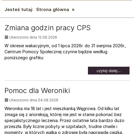
Jesteś tutaj:
Strona główna
»
AKTUALNOŚCI:
Zmiana godzin pracy CPS
Utworzono dnia 12.06.2026
W okresie wakacyjnym, od 1 lipca 2026r. do 31 sierpnia 2026r.,
Centrum Pomocy Społecznej czynne będzie według
poniższego grafiku:
na
czytaj dalej...
temat:
Zmian
godzin
Pomoc dla Weroniki
pracy
CPS
Utworzono dnia 04.08.2026
Weronika ma 18 lat i jest mieszkanką Węgrowa. Od kilku lat
zmaga się z anoreksją, której nie jest w stanie pokonać bez
specjalistycznego leczenia. Przez ostatnie lata bardzo dużo
przeszła. Były liczne pobyty w szpitalach, trudne chwile i
momenty, w których walka o zdrowie była naprawdę ciężka.