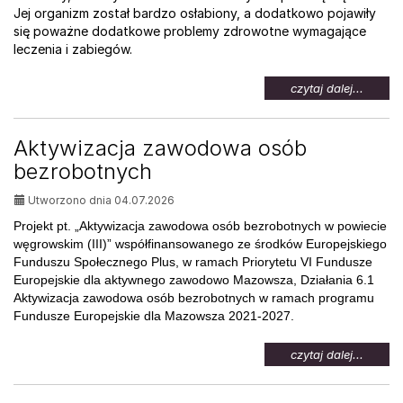
Jej organizm został bardzo osłabiony, a dodatkowo pojawiły
się poważne dodatkowe problemy zdrowotne wymagające
leczenia i zabiegów.
na
czytaj dalej...
temat:
Pomoc
dla
Aktywizacja zawodowa osób
Weroni
bezrobotnych
Utworzono dnia 04.07.2026
Projekt pt. „Aktywizacja zawodowa osób bezrobotnych w powiecie
węgrowskim (III)” współfinansowanego ze środków Europejskiego
Funduszu Społecznego Plus, w ramach Priorytetu VI Fundusze
Europejskie dla aktywnego zawodowo Mazowsza, Działania 6.1
Aktywizacja zawodowa osób bezrobotnych w ramach programu
Fundusze Europejskie dla Mazowsza 2021-2027.
na
czytaj dalej...
temat:
Aktywi
zawod