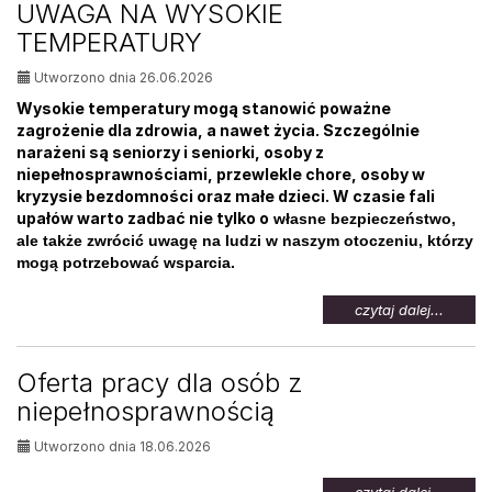
UWAGA NA WYSOKIE
osób
TEMPERATURY
bezrob
Utworzono dnia 26.06.2026
Wysokie temperatury mogą stanowić poważne
zagrożenie dla zdrowia, a nawet życia. Szczególnie
narażeni są seniorzy i seniorki, osoby z
niepełnosprawnościami, przewlekle chore, osoby w
kryzysie bezdomności oraz małe dzieci. W czasie fali
upałów warto zadbać nie tylko o
własne bezpieczeństwo,
ale także zwrócić uwagę na ludzi w naszym otoczeniu, którzy
mogą potrzebować wsparcia.
na
czytaj dalej...
temat:
UWAG
NA
Oferta pracy dla osób z
WYSOK
niepełnosprawnością
TEMPE
Utworzono dnia 18.06.2026
na