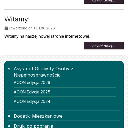
czytaj dalej...
temat:
Oferta
pracy
Witamy!
dla
osób
Utworzono dnia 01.06.2026
z
niepeł
Witamy na naszej nowej stronie internetowej.
na
czytaj dalej...
temat:
Witamy
Menu
Asystent Osobisty Osoby z
Niepełnosprawnością
AOON edycja 2026
AOON Edycja 2025
AOON Edycja 2024
Dodatki Mieszkaniowe
Druki do pobrania