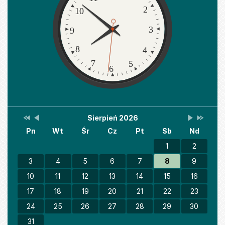
2
10
3
9
8
4
7
5
6
Przestaw
Przestaw
Lista
Brak
Przestaw
Przesta
Sierpień 2026
Kalendarz
datę
datę
wydarzeń
wydarzeń
datę
datę
Pn
Wt
Śr
Cz
Pt
Sb
Nd
na
na
w
w
na
na
Sierpień
Lipiec
miesiącu
tym
Wrzesień
Sierpień
2025
2026
miesiącu.
2026
2027
1
2
3
4
5
6
7
8
9
10
11
12
13
14
15
16
17
18
19
20
21
22
23
24
25
26
27
28
29
30
31