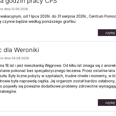
a godzin pracy CPS
o dnia 12.06.2026
wakacyjnym, od 1 lipca 2026r. do 31 sierpnia 2026r., Centrum Pomo
j czynne będzie według poniższego grafiku:
czytaj 
 dla Weroniki
o dnia 04.08.2026
a 18 lat i jest mieszkanką Węgrowa. Od kilku lat zmaga się z anoreks
 stanie pokonać bez specjalistycznego leczenia. Przez ostatnie lat
zła. Były liczne pobyty w szpitalach, trudne chwile i momenty, w k
rowie była naprawdę ciężka. Jej organizm został bardzo osłabiony,
 pojawiły się poważne dodatkowe problemy zdrowotne wymagają
 zabiegów.
czytaj 