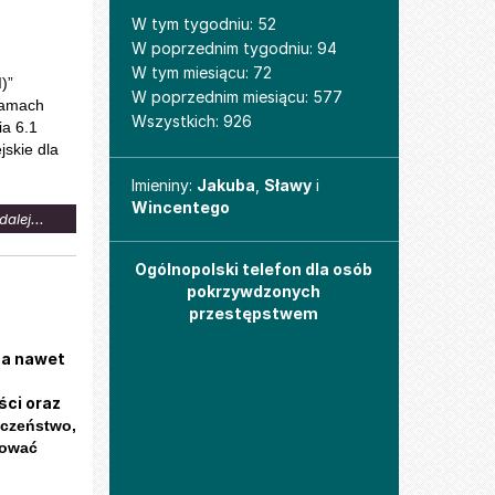
dla
Weroniki
W tym tygodniu: 52
W poprzednim tygodniu: 94
W tym miesiącu: 72
)”
W poprzednim miesiącu: 577
ramach
Wszystkich: 926
a 6.1
skie dla
Imieniny
Imieniny:
Jakuba
,
Sławy
i
Wincentego
na
dalej...
temat:
Aktywizacja
Ogólnopolski telefon dla osób
zawodowa
pokrzywdzonych
osób
przestępstwem
bezrobotnych
 a nawet
ści oraz
eczeństwo,
bować