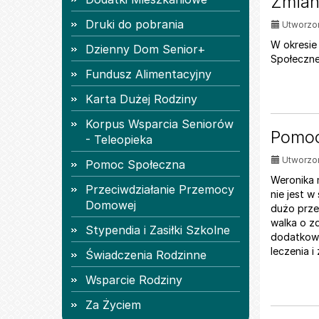
Zmian
Druki do pobrania
Utworzon
W okresie 
Dzienny Dom Senior+
Społeczne
Fundusz Alimentacyjny
Karta Dużej Rodziny
Korpus Wsparcia Seniorów
Pomoc
- Teleopieka
Utworzon
Pomoc Społeczna
Weronika m
Przeciwdziałanie Przemocy
nie jest w
Domowej
dużo przes
walka o zd
Stypendia i Zasiłki Szkolne
dodatkowo
leczenia i
Świadczenia Rodzinne
Wsparcie Rodziny
Za Życiem