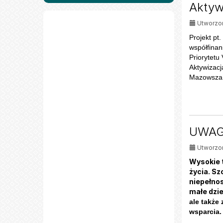
Aktyw
Utworzon
Projekt pt
współfina
Priorytetu
Aktywizac
Mazowsza 
UWAG
Utworzon
Wysokie 
życia. Sz
niepełno
małe dzie
ale także
wsparcia.