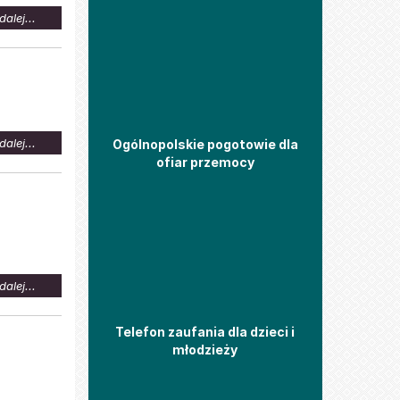
na
dalej...
temat:
UWAGA
NA
WYSOKIE
TEMPERATURY
na
dalej...
Ogólnopolskie pogotowie dla
temat:
ofiar przemocy
Oferta
pracy
dla
osób
z
niepełnosprawnością
na
dalej...
temat:
Witamy!
Telefon zaufania dla dzieci i
młodzieży