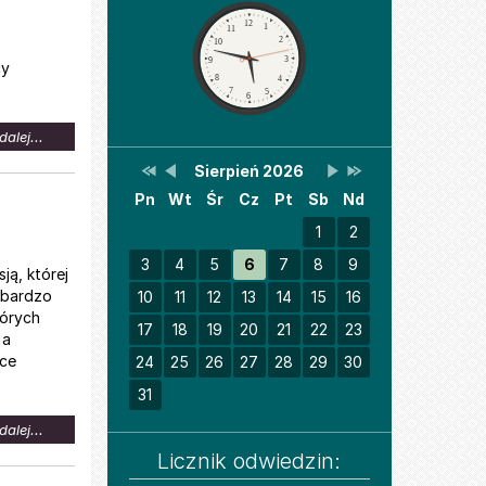
Zegar
12
1
11
2
10
3
9
cy
8
4
7
5
6
na
dalej...
temat:
Przestaw
Przestaw
Lista
Brak
Przestaw
Przestaw
Sierpień 2026
Kalendarz
Zmiana
datę
datę
wydarzeń
wydarzeń
datę
datę
godzin
Pn
Wt
Śr
Cz
Pt
Sb
Nd
na
na
w
w
na
na
pracy
Sierpień
Lipiec
miesiącu
tym
Wrzesień
Sierpień
2025
2026
miesiącu.
2026
2027
1
2
CPS
3
4
5
6
7
8
9
ją, której
a bardzo
10
11
12
13
14
15
16
tórych
17
18
19
20
21
22
23
 a
ce
24
25
26
27
28
29
30
31
na
dalej...
temat:
Licznik odwiedzin:
Pomoc