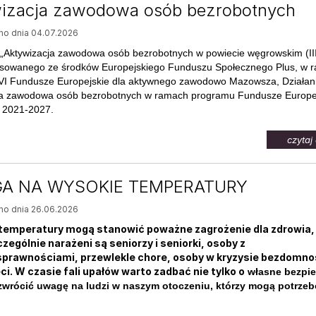
izacja zawodowa osób bezrobotnych
o dnia 04.07.2026
. „Aktywizacja zawodowa osób bezrobotnych w powiecie węgrowskim (III
nsowanego ze środków Europejskiego Funduszu Społecznego Plus, w 
 VI Fundusze Europejskie dla aktywnego zawodowo Mazowsza, Działani
ja zawodowa osób bezrobotnych w ramach programu Fundusze Europej
2021-2027.
czytaj 
A NA WYSOKIE TEMPERATURY
o dnia 26.06.2026
temperatury mogą stanowić poważne zagrożenie dla zdrowia,
czególnie narażeni są seniorzy i seniorki, osoby z
sprawnościami, przewlekle chore, osoby w kryzysie bezdomno
ci. W czasie fali upałów warto zadbać nie tylko o
własne bezpi
 zwrócić uwagę na ludzi w naszym otoczeniu, którzy mogą potrze