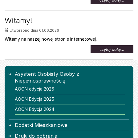
czytaj dalej...
temat:
Oferta
pracy
Witamy!
dla
osób
Utworzono dnia 01.06.2026
z
niepeł
Witamy na naszej nowej stronie internetowej.
na
czytaj dalej...
temat:
Witamy
Menu
Asystent Osobisty Osoby z
Niepełnosprawnością
AOON edycja 2026
AOON Edycja 2025
AOON Edycja 2024
Dodatki Mieszkaniowe
Druki do pobrania