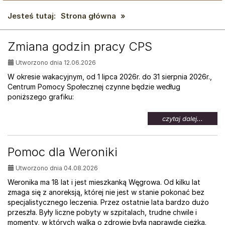
Jesteś tutaj:
Strona główna
»
AKTUALNOŚCI:
Zmiana godzin pracy CPS
Utworzono dnia 12.06.2026
W okresie wakacyjnym, od 1 lipca 2026r. do 31 sierpnia 2026r.,
Centrum Pomocy Społecznej czynne będzie według
poniższego grafiku:
na
czytaj dalej...
temat:
Zmian
godzin
Pomoc dla Weroniki
pracy
CPS
Utworzono dnia 04.08.2026
Weronika ma 18 lat i jest mieszkanką Węgrowa. Od kilku lat
zmaga się z anoreksją, której nie jest w stanie pokonać bez
specjalistycznego leczenia. Przez ostatnie lata bardzo dużo
przeszła. Były liczne pobyty w szpitalach, trudne chwile i
momenty, w których walka o zdrowie była naprawdę ciężka.