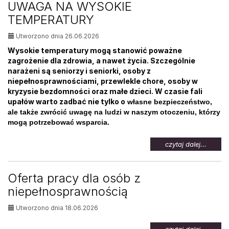
UWAGA NA WYSOKIE
osób
TEMPERATURY
bezrob
Utworzono dnia 26.06.2026
Wysokie temperatury mogą stanowić poważne
zagrożenie dla zdrowia, a nawet życia. Szczególnie
narażeni są seniorzy i seniorki, osoby z
niepełnosprawnościami, przewlekle chore, osoby w
kryzysie bezdomności oraz małe dzieci. W czasie fali
upałów warto zadbać nie tylko o
własne bezpieczeństwo,
ale także zwrócić uwagę na ludzi w naszym otoczeniu, którzy
mogą potrzebować wsparcia.
na
czytaj dalej...
temat:
UWAG
NA
Oferta pracy dla osób z
WYSOK
niepełnosprawnością
TEMPE
Utworzono dnia 18.06.2026
na