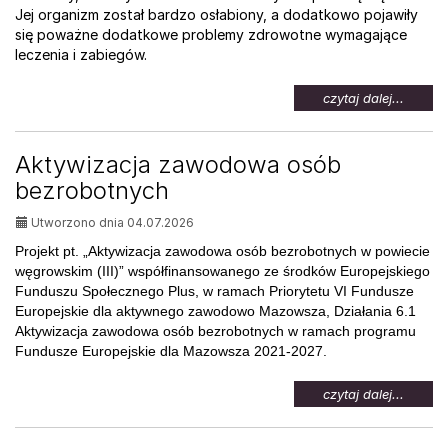
Jej organizm został bardzo osłabiony, a dodatkowo pojawiły
się poważne dodatkowe problemy zdrowotne wymagające
leczenia i zabiegów.
na
czytaj dalej...
temat:
Pomoc
dla
Aktywizacja zawodowa osób
Weroni
bezrobotnych
Utworzono dnia 04.07.2026
Projekt pt. „Aktywizacja zawodowa osób bezrobotnych w powiecie
węgrowskim (III)” współfinansowanego ze środków Europejskiego
Funduszu Społecznego Plus, w ramach Priorytetu VI Fundusze
Europejskie dla aktywnego zawodowo Mazowsza, Działania 6.1
Aktywizacja zawodowa osób bezrobotnych w ramach programu
Fundusze Europejskie dla Mazowsza 2021-2027.
na
czytaj dalej...
temat:
Aktywi
zawod