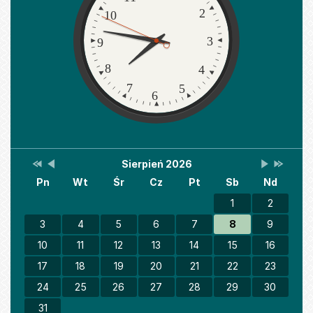
2
10
3
9
8
4
7
5
6
Przestaw
Przestaw
Lista
Brak
Przestaw
Przesta
Sierpień 2026
Kalendarz
datę
datę
wydarzeń
wydarzeń
datę
datę
Pn
Wt
Śr
Cz
Pt
Sb
Nd
na
na
w
w
na
na
Sierpień
Lipiec
miesiącu
tym
Wrzesień
Sierpień
2025
2026
miesiącu.
2026
2027
1
2
3
4
5
6
7
8
9
10
11
12
13
14
15
16
17
18
19
20
21
22
23
24
25
26
27
28
29
30
31