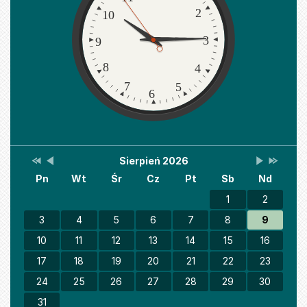
2
10
3
9
8
4
7
5
6
Przestaw
Przestaw
Lista
Brak
Przestaw
Przesta
Sierpień 2026
Kalendarz
datę
datę
wydarzeń
wydarzeń
datę
datę
Pn
Wt
Śr
Cz
Pt
Sb
Nd
na
na
w
w
na
na
Sierpień
Lipiec
miesiącu
tym
Wrzesień
Sierpień
2025
2026
miesiącu.
2026
2027
1
2
3
4
5
6
7
8
9
10
11
12
13
14
15
16
17
18
19
20
21
22
23
24
25
26
27
28
29
30
31