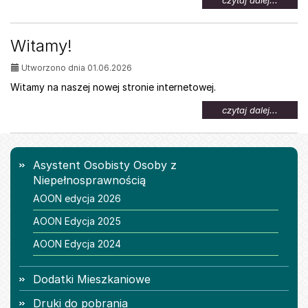
czytaj dalej...
temat:
Oferta
pracy
Witamy!
dla
osób
Utworzono dnia 01.06.2026
z
niepeł
Witamy na naszej nowej stronie internetowej.
na
czytaj dalej...
temat:
Witamy
Menu
Asystent Osobisty Osoby z
Niepełnosprawnością
AOON edycja 2026
AOON Edycja 2025
AOON Edycja 2024
Dodatki Mieszkaniowe
Druki do pobrania