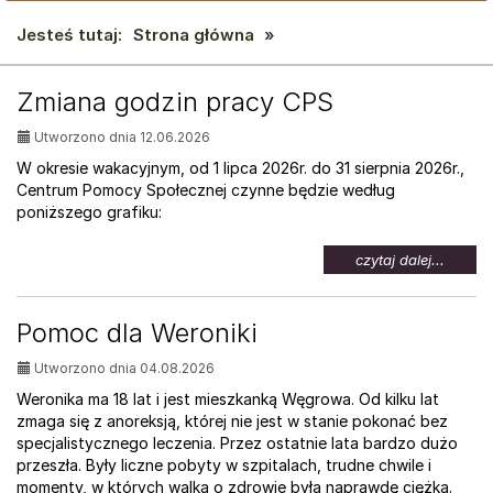
Jesteś tutaj:
Strona główna
»
AKTUALNOŚCI:
Zmiana godzin pracy CPS
Utworzono dnia 12.06.2026
W okresie wakacyjnym, od 1 lipca 2026r. do 31 sierpnia 2026r.,
Centrum Pomocy Społecznej czynne będzie według
poniższego grafiku:
na
czytaj dalej...
temat:
Zmian
godzin
Pomoc dla Weroniki
pracy
CPS
Utworzono dnia 04.08.2026
Weronika ma 18 lat i jest mieszkanką Węgrowa. Od kilku lat
zmaga się z anoreksją, której nie jest w stanie pokonać bez
specjalistycznego leczenia. Przez ostatnie lata bardzo dużo
przeszła. Były liczne pobyty w szpitalach, trudne chwile i
momenty, w których walka o zdrowie była naprawdę ciężka.