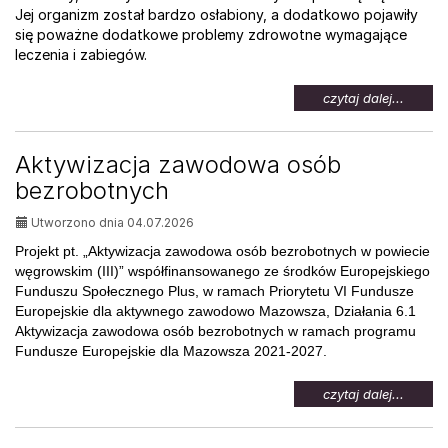
Jej organizm został bardzo osłabiony, a dodatkowo pojawiły
się poważne dodatkowe problemy zdrowotne wymagające
leczenia i zabiegów.
na
czytaj dalej...
temat:
Pomoc
dla
Aktywizacja zawodowa osób
Weroni
bezrobotnych
Utworzono dnia 04.07.2026
Projekt pt. „Aktywizacja zawodowa osób bezrobotnych w powiecie
węgrowskim (III)” współfinansowanego ze środków Europejskiego
Funduszu Społecznego Plus, w ramach Priorytetu VI Fundusze
Europejskie dla aktywnego zawodowo Mazowsza, Działania 6.1
Aktywizacja zawodowa osób bezrobotnych w ramach programu
Fundusze Europejskie dla Mazowsza 2021-2027.
na
czytaj dalej...
temat:
Aktywi
zawod