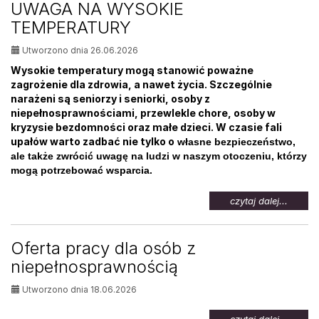
UWAGA NA WYSOKIE
osób
TEMPERATURY
bezrob
Utworzono dnia 26.06.2026
Wysokie temperatury mogą stanowić poważne
zagrożenie dla zdrowia, a nawet życia. Szczególnie
narażeni są seniorzy i seniorki, osoby z
niepełnosprawnościami, przewlekle chore, osoby w
kryzysie bezdomności oraz małe dzieci. W czasie fali
upałów warto zadbać nie tylko o
własne bezpieczeństwo,
ale także zwrócić uwagę na ludzi w naszym otoczeniu, którzy
mogą potrzebować wsparcia.
na
czytaj dalej...
temat:
UWAG
NA
Oferta pracy dla osób z
WYSOK
niepełnosprawnością
TEMPE
Utworzono dnia 18.06.2026
na