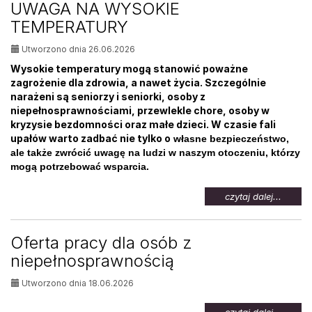
UWAGA NA WYSOKIE
osób
TEMPERATURY
bezrob
Utworzono dnia 26.06.2026
Wysokie temperatury mogą stanowić poważne
zagrożenie dla zdrowia, a nawet życia. Szczególnie
narażeni są seniorzy i seniorki, osoby z
niepełnosprawnościami, przewlekle chore, osoby w
kryzysie bezdomności oraz małe dzieci. W czasie fali
upałów warto zadbać nie tylko o
własne bezpieczeństwo,
ale także zwrócić uwagę na ludzi w naszym otoczeniu, którzy
mogą potrzebować wsparcia.
na
czytaj dalej...
temat:
UWAG
NA
Oferta pracy dla osób z
WYSOK
niepełnosprawnością
TEMPE
Utworzono dnia 18.06.2026
na