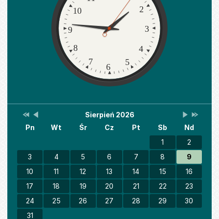
2
10
3
9
8
4
7
5
6
Przestaw
Przestaw
Lista
Brak
Przestaw
Przesta
Sierpień 2026
Kalendarz
datę
datę
wydarzeń
wydarzeń
datę
datę
Pn
Wt
Śr
Cz
Pt
Sb
Nd
na
na
w
w
na
na
Sierpień
Lipiec
miesiącu
tym
Wrzesień
Sierpień
2025
2026
miesiącu.
2026
2027
1
2
3
4
5
6
7
8
9
10
11
12
13
14
15
16
17
18
19
20
21
22
23
24
25
26
27
28
29
30
31