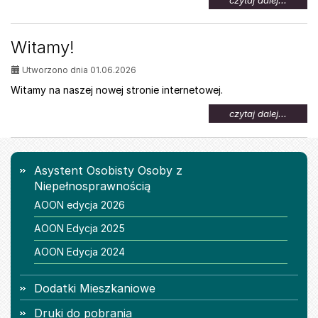
czytaj dalej...
temat:
Oferta
pracy
Witamy!
dla
osób
Utworzono dnia 01.06.2026
z
niepeł
Witamy na naszej nowej stronie internetowej.
na
czytaj dalej...
temat:
Witamy
Menu
Asystent Osobisty Osoby z
Niepełnosprawnością
AOON edycja 2026
AOON Edycja 2025
AOON Edycja 2024
Dodatki Mieszkaniowe
Druki do pobrania