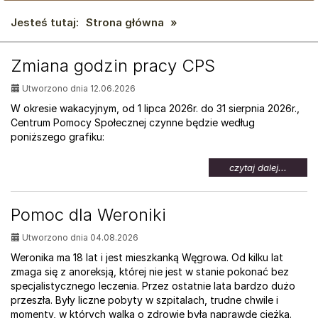
Jesteś tutaj:
Strona główna
»
AKTUALNOŚCI:
Zmiana godzin pracy CPS
Utworzono dnia 12.06.2026
W okresie wakacyjnym, od 1 lipca 2026r. do 31 sierpnia 2026r.,
Centrum Pomocy Społecznej czynne będzie według
poniższego grafiku:
na
czytaj dalej...
temat:
Zmian
godzin
Pomoc dla Weroniki
pracy
CPS
Utworzono dnia 04.08.2026
Weronika ma 18 lat i jest mieszkanką Węgrowa. Od kilku lat
zmaga się z anoreksją, której nie jest w stanie pokonać bez
specjalistycznego leczenia. Przez ostatnie lata bardzo dużo
przeszła. Były liczne pobyty w szpitalach, trudne chwile i
momenty, w których walka o zdrowie była naprawdę ciężka.