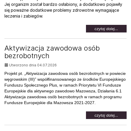
Jej organizm został bardzo osłabiony, a dodatkowo pojawiły
się poważne dodatkowe problemy zdrowotne wymagające
leczenia i zabiegów.
na
czytaj dalej...
temat:
Pomoc
dla
Aktywizacja zawodowa osób
Weroni
bezrobotnych
Utworzono dnia 04.07.2026
Projekt pt. „Aktywizacja zawodowa osób bezrobotnych w powiecie
węgrowskim (III)” współfinansowanego ze środków Europejskiego
Funduszu Społecznego Plus, w ramach Priorytetu VI Fundusze
Europejskie dla aktywnego zawodowo Mazowsza, Działania 6.1
Aktywizacja zawodowa osób bezrobotnych w ramach programu
Fundusze Europejskie dla Mazowsza 2021-2027.
na
czytaj dalej...
temat:
Aktywi
zawod