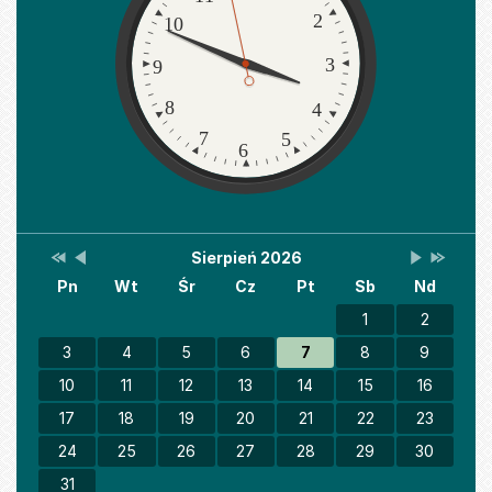
2
10
3
9
8
4
7
5
6
Przestaw
Przestaw
Lista
Brak
Przestaw
Przesta
Sierpień 2026
Kalendarz
datę
datę
wydarzeń
wydarzeń
datę
datę
Pn
Wt
Śr
Cz
Pt
Sb
Nd
na
na
w
w
na
na
Sierpień
Lipiec
miesiącu
tym
Wrzesień
Sierpień
2025
2026
miesiącu.
2026
2027
1
2
3
4
5
6
7
8
9
10
11
12
13
14
15
16
17
18
19
20
21
22
23
24
25
26
27
28
29
30
31