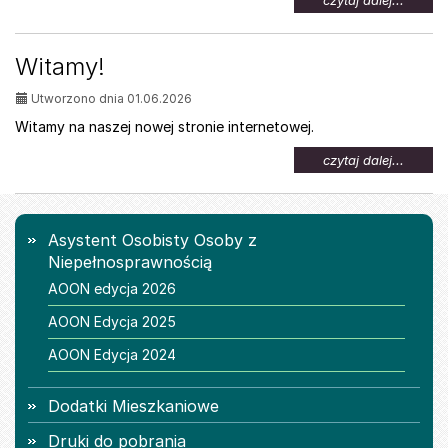
czytaj dalej...
temat:
Oferta
pracy
Witamy!
dla
osób
Utworzono dnia 01.06.2026
z
niepeł
Witamy na naszej nowej stronie internetowej.
na
czytaj dalej...
temat:
Witamy
Menu
Asystent Osobisty Osoby z
Niepełnosprawnością
AOON edycja 2026
AOON Edycja 2025
AOON Edycja 2024
Dodatki Mieszkaniowe
Druki do pobrania