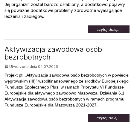
Jej organizm został bardzo osłabiony, a dodatkowo pojawiły
się poważne dodatkowe problemy zdrowotne wymagające
leczenia i zabiegów.
na
czytaj dalej...
temat:
Pomoc
dla
Aktywizacja zawodowa osób
Weroni
bezrobotnych
Utworzono dnia 04.07.2026
Projekt pt. „Aktywizacja zawodowa osób bezrobotnych w powiecie
węgrowskim (III)” współfinansowanego ze środków Europejskiego
Funduszu Społecznego Plus, w ramach Priorytetu VI Fundusze
Europejskie dla aktywnego zawodowo Mazowsza, Działania 6.1
Aktywizacja zawodowa osób bezrobotnych w ramach programu
Fundusze Europejskie dla Mazowsza 2021-2027.
na
czytaj dalej...
temat:
Aktywi
zawod