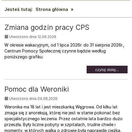
Jesteś tutaj:
Strona główna
»
AKTUALNOŚCI:
Zmiana godzin pracy CPS
Utworzono dnia 12.06.2026
W okresie wakacyjnym, od 1 lipca 2026r. do 31 sierpnia 2026r.,
Centrum Pomocy Społecznej czynne będzie według
poniższego grafiku:
na
czytaj dalej...
temat:
Zmian
godzin
Pomoc dla Weroniki
pracy
CPS
Utworzono dnia 04.08.2026
Weronika ma 18 lat i jest mieszkanką Węgrowa. Od kilku lat
zmaga się z anoreksją, której nie jest w stanie pokonać bez
specjalistycznego leczenia. Przez ostatnie lata bardzo dużo
przeszła. Były liczne pobyty w szpitalach, trudne chwile i
momenty, w których walka o zdrowie była naprawdę ciężka.