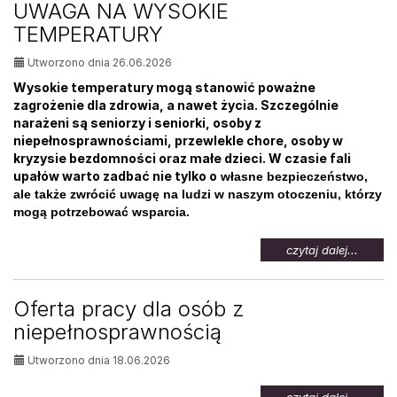
UWAGA NA WYSOKIE
osób
TEMPERATURY
bezrob
Utworzono dnia 26.06.2026
Wysokie temperatury mogą stanowić poważne
zagrożenie dla zdrowia, a nawet życia. Szczególnie
narażeni są seniorzy i seniorki, osoby z
niepełnosprawnościami, przewlekle chore, osoby w
kryzysie bezdomności oraz małe dzieci. W czasie fali
upałów warto zadbać nie tylko o
własne bezpieczeństwo,
ale także zwrócić uwagę na ludzi w naszym otoczeniu, którzy
mogą potrzebować wsparcia.
na
czytaj dalej...
temat:
UWAG
NA
Oferta pracy dla osób z
WYSOK
niepełnosprawnością
TEMPE
Utworzono dnia 18.06.2026
na