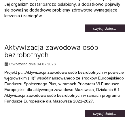
Jej organizm został bardzo osłabiony, a dodatkowo pojawiły
się poważne dodatkowe problemy zdrowotne wymagające
leczenia i zabiegów.
na
czytaj dalej...
temat:
Pomoc
dla
Aktywizacja zawodowa osób
Weroni
bezrobotnych
Utworzono dnia 04.07.2026
Projekt pt. „Aktywizacja zawodowa osób bezrobotnych w powiecie
węgrowskim (III)” współfinansowanego ze środków Europejskiego
Funduszu Społecznego Plus, w ramach Priorytetu VI Fundusze
Europejskie dla aktywnego zawodowo Mazowsza, Działania 6.1
Aktywizacja zawodowa osób bezrobotnych w ramach programu
Fundusze Europejskie dla Mazowsza 2021-2027.
na
czytaj dalej...
temat:
Aktywi
zawod