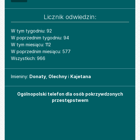
Licznik odwiedzin:
W tym tygodniu: 92
W poprzednim tygodniu: 94
W tym miesiącu: 112
W poprzednim miesiącu: 577
Wszystkich: 966
Imieniny
Imieniny:
Donaty
,
Olechny
i
Kajetana
Ogólnopolski telefon dla osób pokrzywdzonych
przestępstwem