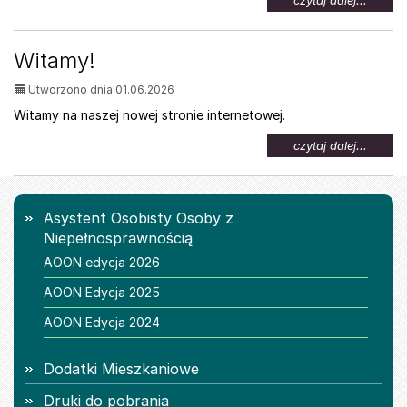
czytaj dalej...
temat:
Oferta
pracy
Witamy!
dla
osób
Utworzono dnia 01.06.2026
z
niepeł
Witamy na naszej nowej stronie internetowej.
na
czytaj dalej...
temat:
Witamy
Menu
Asystent Osobisty Osoby z
Niepełnosprawnością
AOON edycja 2026
AOON Edycja 2025
AOON Edycja 2024
Dodatki Mieszkaniowe
Druki do pobrania