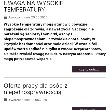
UWAGA NA WYSOKIE
osób
TEMPERATURY
bezrob
Utworzono dnia 26.06.2026
Wysokie temperatury mogą stanowić poważne
zagrożenie dla zdrowia, a nawet życia. Szczególnie
narażeni są seniorzy i seniorki, osoby z
niepełnosprawnościami, przewlekle chore, osoby w
kryzysie bezdomności oraz małe dzieci. W czasie fali
upałów warto zadbać nie tylko o
własne bezpieczeństwo,
ale także zwrócić uwagę na ludzi w naszym otoczeniu, którzy
mogą potrzebować wsparcia.
na
czytaj dalej...
temat:
UWAG
NA
Oferta pracy dla osób z
WYSOK
niepełnosprawnością
TEMPE
Utworzono dnia 18.06.2026
na