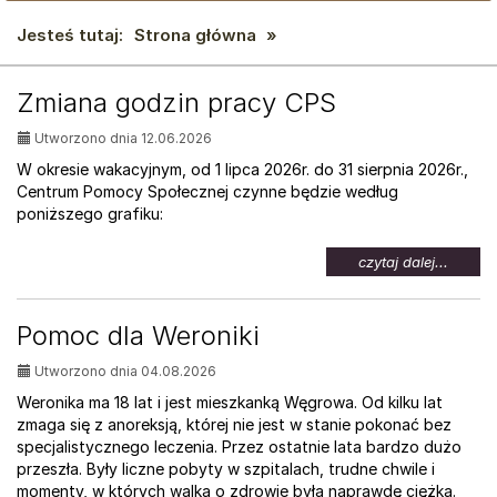
Jesteś tutaj:
Strona główna
»
AKTUALNOŚCI:
Zmiana godzin pracy CPS
Utworzono dnia 12.06.2026
W okresie wakacyjnym, od 1 lipca 2026r. do 31 sierpnia 2026r.,
Centrum Pomocy Społecznej czynne będzie według
poniższego grafiku:
na
czytaj dalej...
temat:
Zmian
godzin
Pomoc dla Weroniki
pracy
CPS
Utworzono dnia 04.08.2026
Weronika ma 18 lat i jest mieszkanką Węgrowa. Od kilku lat
zmaga się z anoreksją, której nie jest w stanie pokonać bez
specjalistycznego leczenia. Przez ostatnie lata bardzo dużo
przeszła. Były liczne pobyty w szpitalach, trudne chwile i
momenty, w których walka o zdrowie była naprawdę ciężka.