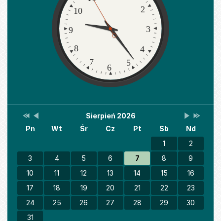
2
10
3
9
8
4
7
5
6
Przestaw
Przestaw
Lista
Brak
Przestaw
Przesta
Sierpień 2026
Kalendarz
datę
datę
wydarzeń
wydarzeń
datę
datę
Pn
Wt
Śr
Cz
Pt
Sb
Nd
na
na
w
w
na
na
Sierpień
Lipiec
miesiącu
tym
Wrzesień
Sierpień
2025
2026
miesiącu.
2026
2027
1
2
3
4
5
6
7
8
9
10
11
12
13
14
15
16
17
18
19
20
21
22
23
24
25
26
27
28
29
30
31