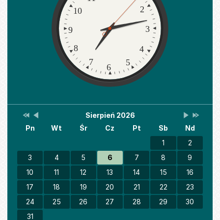
2
10
3
9
8
4
7
5
6
Przestaw
Przestaw
Lista
Brak
Przestaw
Przesta
Sierpień 2026
Kalendarz
datę
datę
wydarzeń
wydarzeń
datę
datę
Pn
Wt
Śr
Cz
Pt
Sb
Nd
na
na
w
w
na
na
Sierpień
Lipiec
miesiącu
tym
Wrzesień
Sierpień
2025
2026
miesiącu.
2026
2027
1
2
3
4
5
6
7
8
9
10
11
12
13
14
15
16
17
18
19
20
21
22
23
24
25
26
27
28
29
30
31