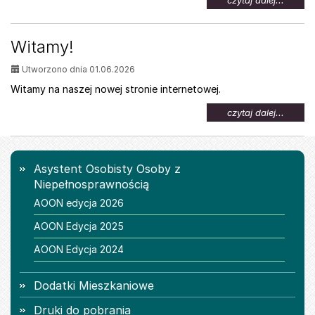
czytaj dalej...
temat:
Oferta
pracy
Witamy!
dla
osób
Utworzono dnia 01.06.2026
z
niepeł
Witamy na naszej nowej stronie internetowej.
na
czytaj dalej...
temat:
Witamy
Menu
Asystent Osobisty Osoby z
Niepełnosprawnością
AOON edycja 2026
AOON Edycja 2025
AOON Edycja 2024
Dodatki Mieszkaniowe
Druki do pobrania