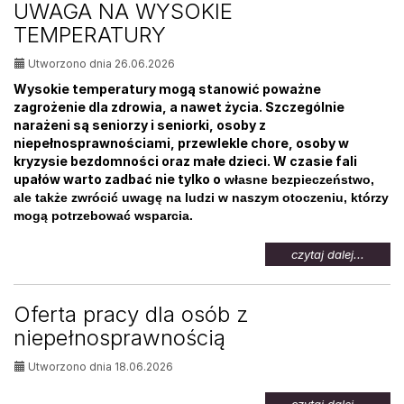
UWAGA NA WYSOKIE
osób
TEMPERATURY
bezrob
Utworzono dnia 26.06.2026
Wysokie temperatury mogą stanowić poważne
zagrożenie dla zdrowia, a nawet życia. Szczególnie
narażeni są seniorzy i seniorki, osoby z
niepełnosprawnościami, przewlekle chore, osoby w
kryzysie bezdomności oraz małe dzieci. W czasie fali
upałów warto zadbać nie tylko o
własne bezpieczeństwo,
ale także zwrócić uwagę na ludzi w naszym otoczeniu, którzy
mogą potrzebować wsparcia.
na
czytaj dalej...
temat:
UWAG
NA
Oferta pracy dla osób z
WYSOK
niepełnosprawnością
TEMPE
Utworzono dnia 18.06.2026
na