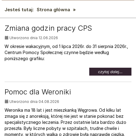
Jesteś tutaj:
Strona główna
»
AKTUALNOŚCI:
Zmiana godzin pracy CPS
Utworzono dnia 12.06.2026
W okresie wakacyjnym, od 1 lipca 2026r. do 31 sierpnia 2026r.,
Centrum Pomocy Społecznej czynne będzie według
poniższego grafiku:
na
czytaj dalej...
temat:
Zmian
godzin
Pomoc dla Weroniki
pracy
CPS
Utworzono dnia 04.08.2026
Weronika ma 18 lat i jest mieszkanką Węgrowa. Od kilku lat
zmaga się z anoreksją, której nie jest w stanie pokonać bez
specjalistycznego leczenia. Przez ostatnie lata bardzo dużo
przeszła. Były liczne pobyty w szpitalach, trudne chwile i
momenty, w których walka o zdrowie była naprawdę ciężka.