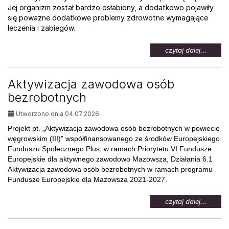
Jej organizm został bardzo osłabiony, a dodatkowo pojawiły
się poważne dodatkowe problemy zdrowotne wymagające
leczenia i zabiegów.
na
czytaj dalej...
temat:
Pomoc
dla
Aktywizacja zawodowa osób
Weroni
bezrobotnych
Utworzono dnia 04.07.2026
Projekt pt. „Aktywizacja zawodowa osób bezrobotnych w powiecie
węgrowskim (III)” współfinansowanego ze środków Europejskiego
Funduszu Społecznego Plus, w ramach Priorytetu VI Fundusze
Europejskie dla aktywnego zawodowo Mazowsza, Działania 6.1
Aktywizacja zawodowa osób bezrobotnych w ramach programu
Fundusze Europejskie dla Mazowsza 2021-2027.
na
czytaj dalej...
temat:
Aktywi
zawod